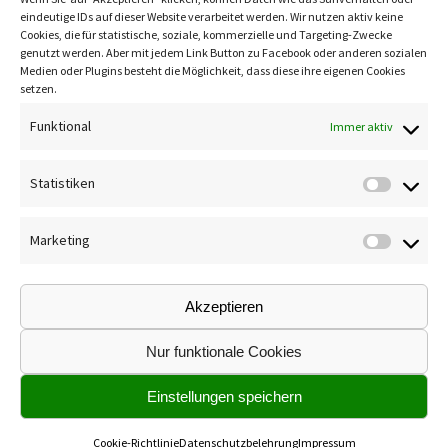
eindeutige IDs auf dieser Website verarbeitet werden. Wir nutzen aktiv keine
Cookies, die für statistische, soziale, kommerzielle und Targeting-Zwecke
genutzt werden. Aber mit jedem Link Button zu Facebook oder anderen sozialen
Medien oder Plugins besteht die Möglichkeit, dass diese ihre eigenen Cookies
setzen.
Funktional
Immer aktiv
Statistiken
Marketing
Akzeptieren
Gartengestaltung C. Schreck © 2026. Alle Rechte
vorbehalten.
Nur funktionale Cookies
Powered by
- Entworfen mit dem
Hueman-Theme
Einstellungen speichern
Cookie-Richtlinie
Datenschutzbelehrung
Impressum